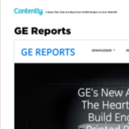
Tha
nk &
y
o
u.