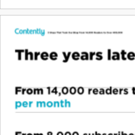
Tha
nk &
y
o
u.