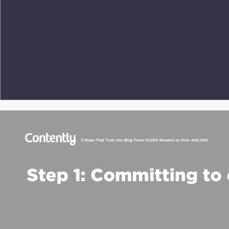
Tha
nk &
y
o
u.