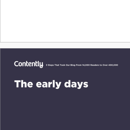
Tha
nk &
y
o
u.