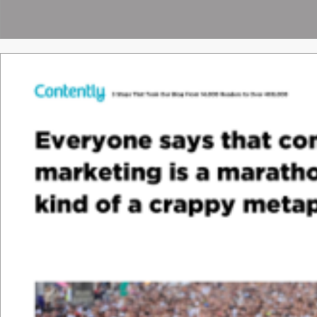
Tha
nk &
y
o
u.