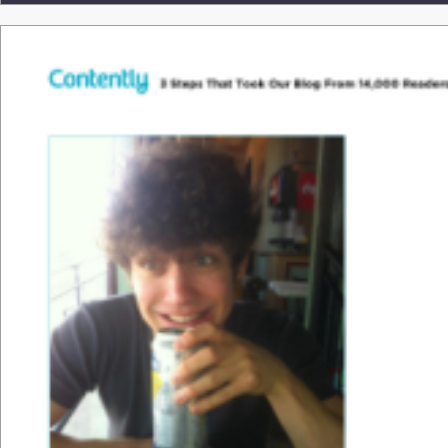
Tha
nk &
y
o
u.