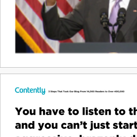
Tha
nk &
y
o
u.