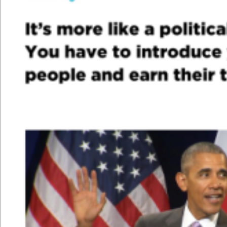
Tha
nk &
y
o
u.