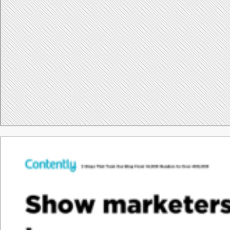
Tha
nk &
y
o
u.