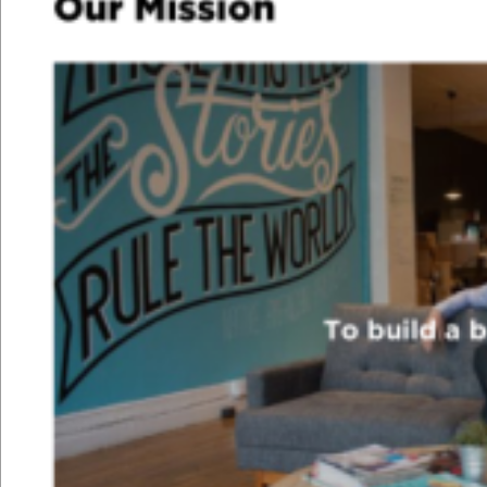
Tha
nk &
y
o
u.