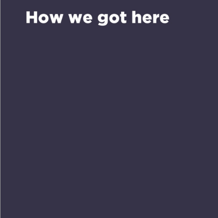
Tha
nk &
y
o
u.