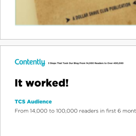
Tha
nk &
y
o
u.