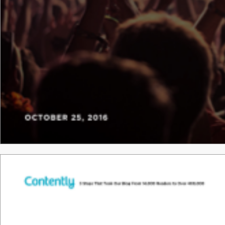
Tha
nk &
y
o
u.