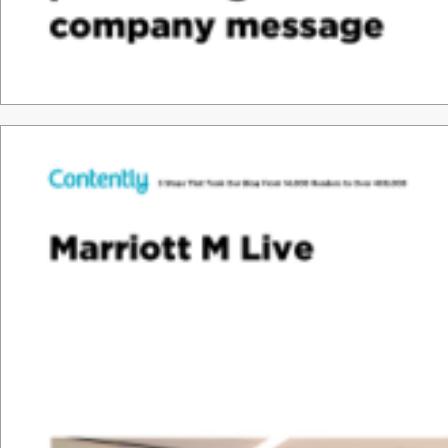
Tha
nk &
y
o
u.