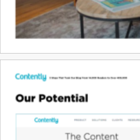
Tha
nk &
y
o
u.