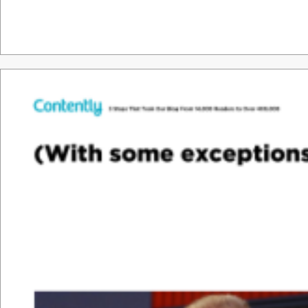
Tha
nk &
y
o
u.