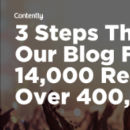
Tha
nk &
y
o
u.