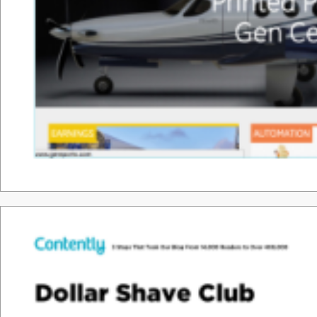
Tha
nk &
y
o
u.